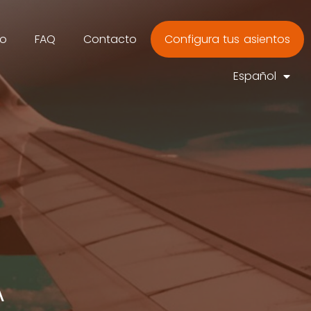
co
FAQ
Contacto
Configura tus asientos
Español
A