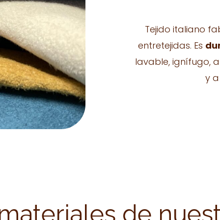
Tejido italiano f
entretejidas. Es
du
lavable, ignífugo, 
y a
materiales de nuest