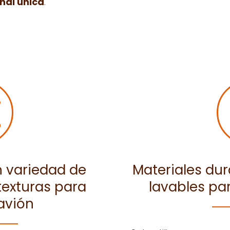
nal única
.
 variedad de
Materiales dur
 texturas para
lavables par
 avión