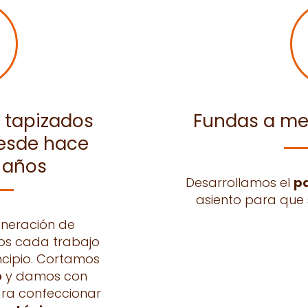
n tapizados
Fundas a me
esde hace
 años
Desarrollamos el
pa
asiento para que 
eneración de
ros cada trabajo
ncipio. Cortamos
o
y damos con
a confeccionar