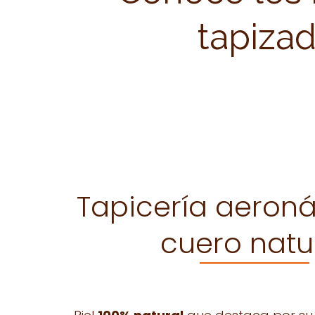
tapizad
Tapicería aeroná
cuero natu