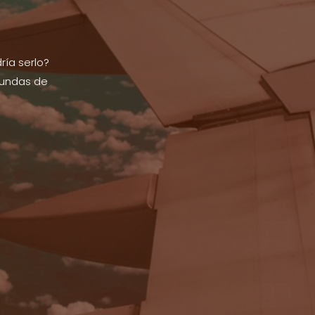
ría serlo?
fundas de