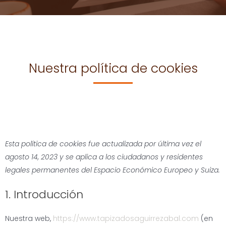
Nuestra política de cookies
Consent
Consent
Consent
Consent
Consent
Consent
Consent
Consent
Consent
Consent
Consent
Consent
Prefere
Estadís
Marketi
Esta política de cookies fue actualizada por última vez el
to
to
to
to
to
to
to
to
to
to
to
to
agosto 14, 2023 y se aplica a los ciudadanos y residentes
service
service
service
service
service
service
service
service
service
service
service
service
legales permanentes del Espacio Económico Europeo y Suiza.
elementor
wordpress
complianz
google-
youtube
paypal
facebook
linkedin
whatsapp
instagram
tiktok
varios
1. Introducción
maps
Nuestra web,
https://www.tapizadosaguirrezabal.com
(en